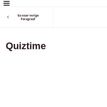
Ga naar vorige
Paragraaf
Quiztime